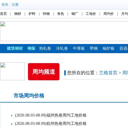
|
登录
注册
首页
|
钢材
|
炉料
|
特钢
|
有色
|
钢厂
|
工地价
|
周均价
|
月均
建筑钢材
钢板
热轧卷
冷轧卷
中厚板
带钢
锅炉板
容器
镀锌板
彩涂板
周均频道
您所在的位置：
兰格首页
>
周
市场周均价格
工地周均价格
(2026.08.03-08.09)福州热卷周均工地价格
(2026.08.03-08.09)杭州热卷周均工地价格