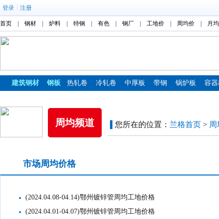
|
登录
注册
首页
|
钢材
|
炉料
|
特钢
|
有色
|
钢厂
|
工地价
|
周均价
|
月均
建筑钢材
钢板
热轧卷
冷轧卷
中厚板
带钢
锅炉板
容器
镀锌板
彩涂板
周均频道
您所在的位置：
兰格首页
>
周
市场周均价格
工地周均价格
(2024.04.08-04.14)鄂州镀锌管周均工地价格
(2024.04.01-04.07)鄂州镀锌管周均工地价格