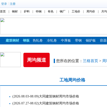
|
登录
注册
首页
|
钢材
|
炉料
|
特钢
|
有色
|
钢厂
|
工地价
|
周均价
|
月均
建筑钢材
钢板
热轧卷
冷轧卷
中厚板
带钢
锅炉板
容器
镀锌板
彩涂板
周均频道
您所在的位置：
兰格首页
>
周
市场周均价格
工地周均价格
(2026.08.03-08.09)大同建筑钢材周均市场价格
(2026.07.27-08.02)大同建筑钢材周均市场价格