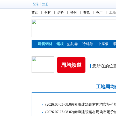
|
登录
注册
首页
|
钢材
|
炉料
|
特钢
|
有色
|
钢厂
|
工地
建筑钢材
钢板
热轧卷
冷轧卷
中厚板
镀锌板
彩涂板
周均频道
您所在的位
市场周均价格
工地周均
(2026.08.03-08.09)赤峰建筑钢材周均市场价
(2026.07.27-08.02)赤峰建筑钢材周均市场价