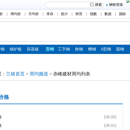
搜索
钢铁智策
价
|
周均价
|
月均价
|
库存
|
统计
|
研究
|
指数
|
数据
|
国际
带钢
锅炉板
容器板
型钢
工字钢
角钢
槽钢
h型钢
圆钢
置：
兰格首页
>
周均频道
> 赤峰建材周均列表
价格
格
[08.09]
格
[08.02]