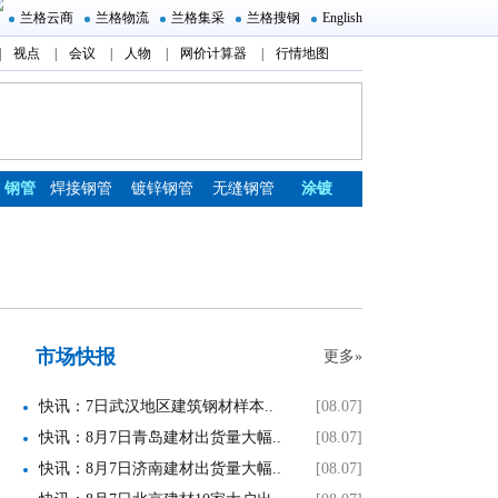
兰格云商
兰格物流
兰格集采
兰格搜钢
English
|
视点
|
会议
|
人物
|
网价计算器
|
行情地图
钢管
焊接钢管
镀锌钢管
无缝钢管
涂镀
市场快报
更多»
快讯：7日武汉地区建筑钢材样本..
[08.07]
快讯：8月7日青岛建材出货量大幅..
[08.07]
快讯：8月7日济南建材出货量大幅..
[08.07]