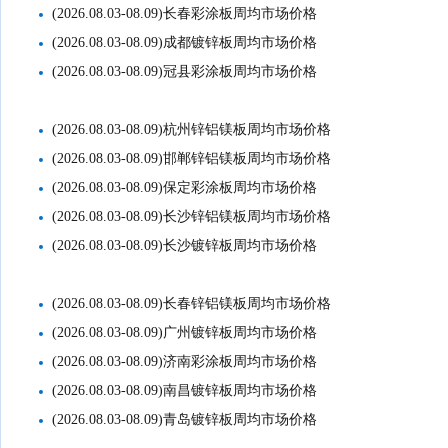
(2026.08.03-08.09)长春彩涂板周均市场价格
(2026.08.03-08.09)成都镀锌板周均市场价格
(2026.08.03-08.09)冠县彩涂板周均市场价格
(2026.08.03-08.09)杭州锌铝镁板周均市场价格
(2026.08.03-08.09)邯郸锌铝镁板周均市场价格
(2026.08.03-08.09)保定彩涂板周均市场价格
(2026.08.03-08.09)长沙锌铝镁板周均市场价格
(2026.08.03-08.09)长沙镀锌板周均市场价格
(2026.08.03-08.09)长春锌铝镁板周均市场价格
(2026.08.03-08.09)广州镀锌板周均市场价格
(2026.08.03-08.09)济南彩涂板周均市场价格
(2026.08.03-08.09)南昌镀锌板周均市场价格
(2026.08.03-08.09)青岛镀锌板周均市场价格