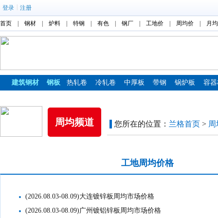
|
登录
注册
首页
|
钢材
|
炉料
|
特钢
|
有色
|
钢厂
|
工地价
|
周均价
|
月均
建筑钢材
钢板
热轧卷
冷轧卷
中厚板
带钢
锅炉板
容器
镀锌板
彩涂板
周均频道
您所在的位置：
兰格首页
>
周
市场周均价格
工地周均价格
(2026.08.03-08.09)大连镀锌板周均市场价格
(2026.08.03-08.09)广州镀铝锌板周均市场价格