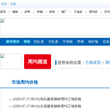
|
登录
注册
首页
|
钢材
|
炉料
|
特钢
|
有色
|
钢厂
|
工地价
|
周均价
|
月均
建筑钢材
钢板
热轧卷
冷轧卷
中厚板
带钢
锅炉板
容器
镀锌板
彩涂板
周均频道
您所在的位置：
兰格首页
>
周
市场周均价格
工地周均价格
(2026.07.27-08.02)包头建筑钢材周均工地价格
(2026.07.27-08.02)太原建筑钢材周均工地价格