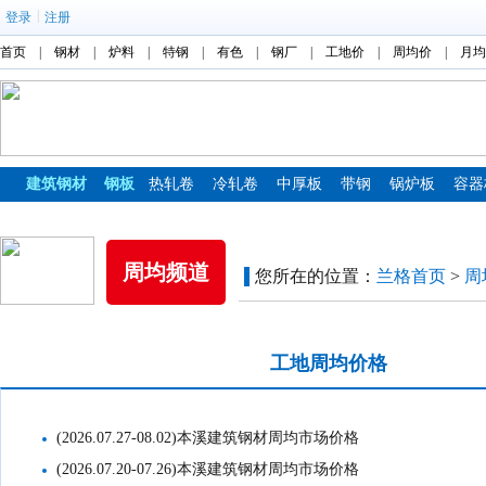
|
登录
注册
首页
|
钢材
|
炉料
|
特钢
|
有色
|
钢厂
|
工地价
|
周均价
|
月均
建筑钢材
钢板
热轧卷
冷轧卷
中厚板
带钢
锅炉板
容器
镀锌板
彩涂板
周均频道
您所在的位置：
兰格首页
>
周
市场周均价格
工地周均价格
(2026.07.27-08.02)本溪建筑钢材周均市场价格
(2026.07.20-07.26)本溪建筑钢材周均市场价格