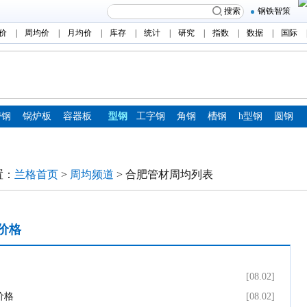
搜索
钢铁智策
价
|
周均价
|
月均价
|
库存
|
统计
|
研究
|
指数
|
数据
|
国际
带钢
锅炉板
容器板
型钢
工字钢
角钢
槽钢
h型钢
圆钢
置：
兰格首页
>
周均频道
> 合肥管材周均列表
价格
[08.02]
场价格
[08.02]