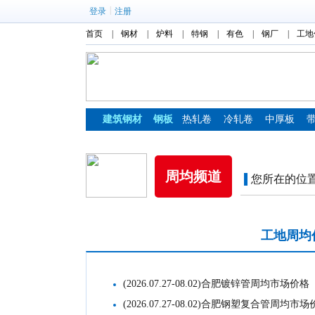
|
登录
注册
首页
|
钢材
|
炉料
|
特钢
|
有色
|
钢厂
|
工地
建筑钢材
钢板
热轧卷
冷轧卷
中厚板
镀锌板
彩涂板
周均频道
您所在的位
市场周均价格
工地周均
(2026.07.27-08.02)合肥镀锌管周均市场价格
(2026.07.27-08.02)合肥钢塑复合管周均市