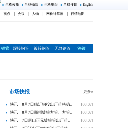
兰格云商
兰格物流
兰格集采
兰格搜钢
English
|
视点
|
会议
|
人物
|
网价计算器
|
行情地图
钢管
焊接钢管
镀锌钢管
无缝钢管
涂镀
市场快报
更多»
快讯：8月7日临沂钢投出厂价格稳..
[08.07]
快讯：8月7日郑州镀锌方管、方管..
[08.07]
快讯：7日唐山正元镀锌管出厂价..
[08.07]