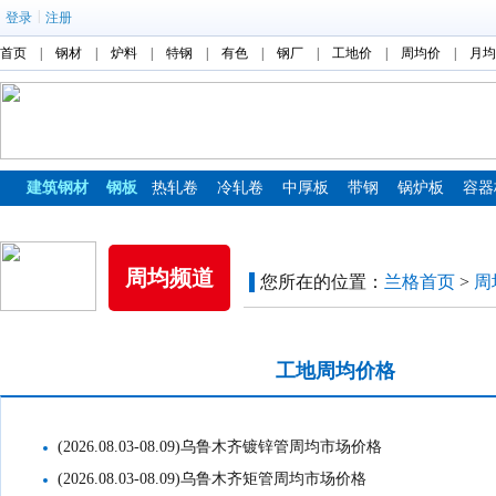
|
登录
注册
首页
|
钢材
|
炉料
|
特钢
|
有色
|
钢厂
|
工地价
|
周均价
|
月均
建筑钢材
钢板
热轧卷
冷轧卷
中厚板
带钢
锅炉板
容器
镀锌板
彩涂板
周均频道
您所在的位置：
兰格首页
>
周
市场周均价格
工地周均价格
(2026.08.03-08.09)乌鲁木齐镀锌管周均市场价格
(2026.08.03-08.09)乌鲁木齐矩管周均市场价格