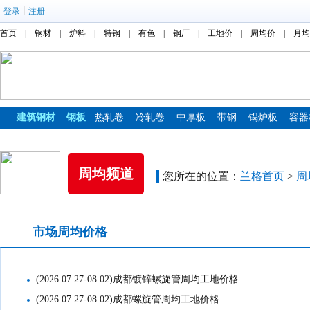
|
登录
注册
首页
|
钢材
|
炉料
|
特钢
|
有色
|
钢厂
|
工地价
|
周均价
|
月均
建筑钢材
钢板
热轧卷
冷轧卷
中厚板
带钢
锅炉板
容器
镀锌板
彩涂板
周均频道
您所在的位置：
兰格首页
>
周
市场周均价格
工地周均价格
(2026.07.27-08.02)成都镀锌螺旋管周均工地价格
(2026.07.27-08.02)成都螺旋管周均工地价格