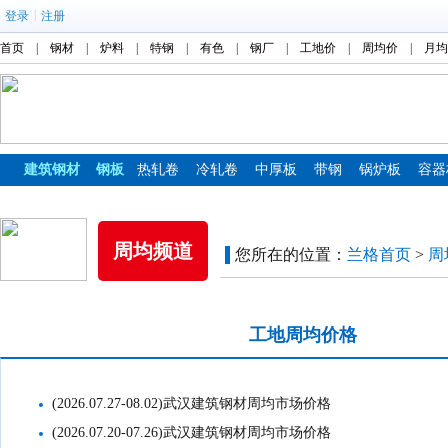
|
登录
注册
首页
|
钢材
|
炉料
|
特钢
|
有色
|
钢厂
|
工地价
|
周均价
|
月均
建筑钢材
钢板
热轧卷
冷轧卷
中厚板
带钢
锅炉板
容器
镀锌板
彩涂板
周均频道
您所在的位置：
兰格首页
>
周
市场周均价格
工地周均价格
(2026.07.27-08.02)武汉建筑钢材周均市场价格
(2026.07.20-07.26)武汉建筑钢材周均市场价格